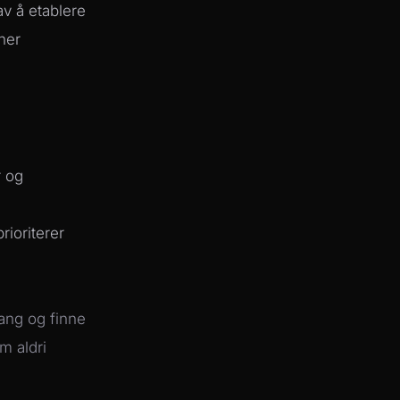
av å etablere
ner
r og
rioriterer
gang og finne
m aldri