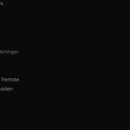
ak.
løsninger
s fremste
 siden