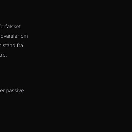
orfalsket
advarsler om
istand fra
tre.
 er passive