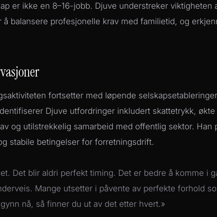
kap er ikke en 8–16-jobb. Djuve understreker viktigheten 
r å balansere profesjonelle krav med familietid, og erkjen
rvasjoner
gsaktiviteten fortsetter med løpende selskapsetableringe
identifiserer Djuve utfordringer inkludert skattetrykk, økte
av og utilstrekkelig samarbeid med offentlig sektor. Han p
g stabile betingelser for forretningsdrift.
et. Det blir aldri perfekt timing. Det er bedre å komme i 
nderveis. Mange utsetter i påvente av perfekte forhold so
ynn nå, så finner du ut av det etter hvert.»