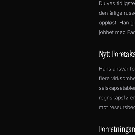
Djuves tidligst
den årlige russ
oppløst. Han gi
jobbet med Fac
Nytt Foretak
Hans ansvar for
flere virksomhe
selskapsetable
regnskapsførere
mot ressursbeg
Forretnings