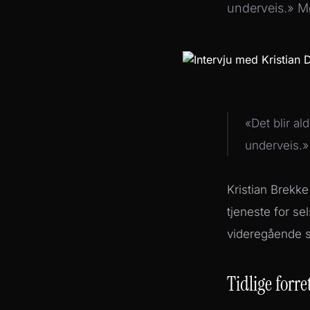
underveis.» Mø
«Det blir al
underveis.»
Kristian Brekke
tjeneste for se
videregående s
Tidlige forr