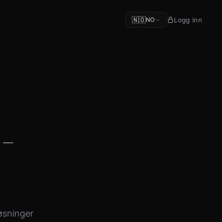
🇳🇴
Logg inn
NO
 –
løsninger