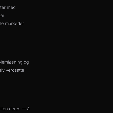
eter med
bar
elle markeder
oblemløsning og
lv verdsatte
nesten deres — å