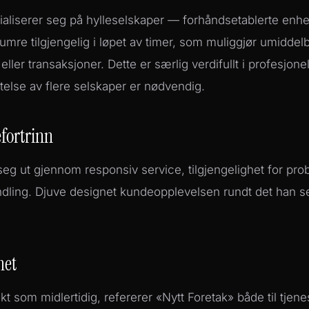
ialiserer seg på hylleselskaper — forhåndsetablerte enh
mre tilgjengelig i løpet av timer, som muliggjør umiddel
 eller transaksjoner. Dette er særlig verdifullt i profesjon
telse av flere selskaper er nødvendig.
fortrinn
 seg ut gjennom responsiv service, tilgjengelighet for pr
dling. Djuve designet kundeopplevelsen rundt det han se
net
kt som midlertidig, refererer «Nytt Foretak» både til tje