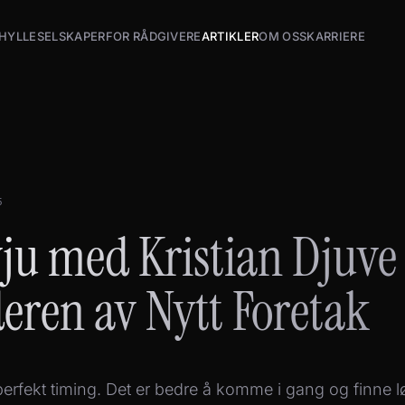
HYLLESELSKAPER
FOR RÅDGIVERE
ARTIKLER
OM OSS
KARRIERE
5
vju med Kristian Djuve
eren av Nytt Foretak
i perfekt timing. Det er bedre å komme i gang og finne 