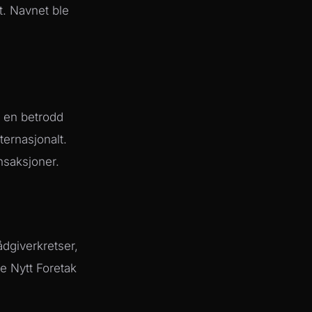
t. Navnet ble
l en betrodd
ternasjonalt.
nsaksjoner.
ådgiverkretser,
e Nytt Foretak