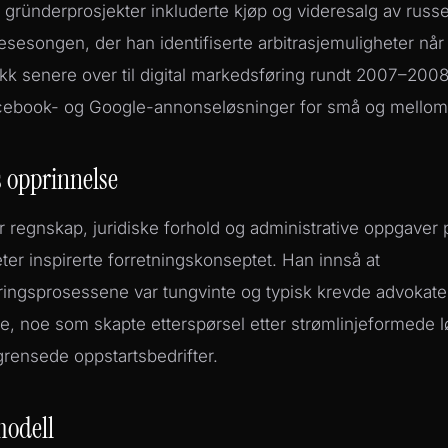
e gründerprosjekter inkluderte kjøp og videresalg av russ
esesongen, der han identifiserte arbitrasjemuligheter nå
kk senere over til digital markedsføring rundt 2007–2008
ebook- og Google-annonseløsninger for små og mellomst
s opprinnelse
 regnskap, juridiske forhold og administrative oppgaver 
ter inspirerte forretningskonseptet. Han innså at
ringsprosessene var tungvinte og typisk krevde advokate
, noe som skapte etterspørsel etter strømlinjeformede lø
rensede oppstartsbedrifter.
modell