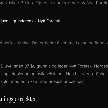
t Kristian Brekke Djuve, grunnleggeren av Nytt Foret
dri perfekt timing. Det er bedre å komme i gang og finne 
 Djuve, snart 37 år, grunnla og leder Nytt Foretak, Norge
lskapsetablering og hylleselskaper. Han har vært gründer
kole, med en rekke ulike prosjekter bak seg.
etningsprosjekter