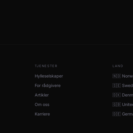
TJENESTER
LAND
Hylleselskaper
🇳🇴 Norw
For rådgivere
🇸🇪 Swed
Artikler
🇩🇰 Denm
Om oss
🇬🇧 Unit
Karriere
🇩🇪 Ger