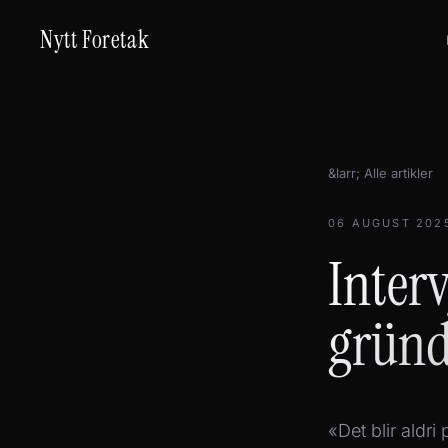
Nytt Foretak
&larr; Alle artikler
06 AUGUST 202
Inter
gründ
«Det blir aldr