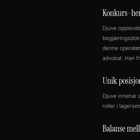
Konkurs-he
Djuve opplevde
begjæringsdoku
denne operatør
advokat. Han fr
Unik posisjo
Djuve innehar a
roller i lagerse
Balanse mell