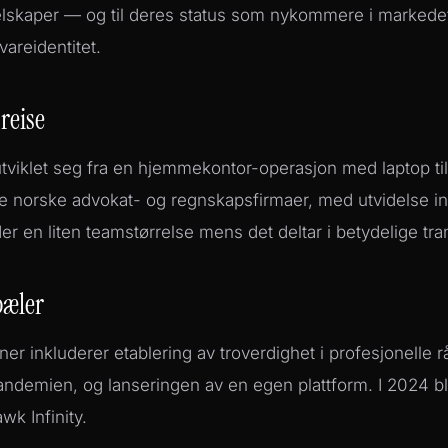
elskaper — og til deres status som nykommere i markede
areidentitet.
 reise
utviklet seg fra en hjemmekontor-operasjon med laptop ti
re norske advokat- og regnskapsfirmaer, med utvidelse in
er en liten teamstørrelse mens det deltar i betydelige tra
pæler
ner inkluderer etablering av troverdighet i profesjonelle r
andemien, og lanseringen av en egen plattform. I 2024 bl
wk Infinity.