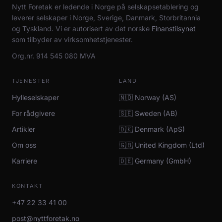
Nytt Foretak er ledende i Norge på selskapsetablering og
leverer selskaper i Norge, Sverige, Danmark, Storbritannia
og Tyskland. Vi er autorisert av det norske
Finanstilsynet
som tilbyder av virksomhetstjenester.
Org.nr. 914 545 080 MVA
TJENESTER
LAND
Hylleselskaper
🇳🇴 Norway (AS)
For rådgivere
🇸🇪 Sweden (AB)
Artikler
🇩🇰 Denmark (ApS)
Om oss
🇬🇧 United Kingdom (Ltd)
Karriere
🇩🇪 Germany (GmbH)
KONTAKT
+47 22 33 41 00
post@nyttforetak.no