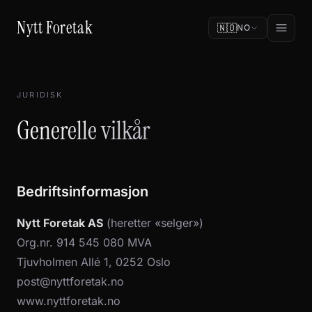
Nytt Foretak
🇳🇴
NO
JURIDISK
Generelle vilkår
Bedriftsinformasjon
Nytt Foretak AS
(heretter «selger»)
Org.nr. 914 545 080 MVA
Tjuvholmen Allé 1, 0252 Oslo
post@nyttforetak.no
www.nyttforetak.no